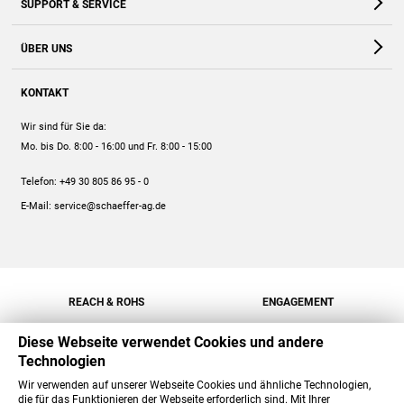
SUPPORT & SERVICE
Webshop
Kontakt
ÜBER UNS
FAQ
Unternehmen
Online-Hilfe
KONTAKT
Historie
Anleitungen
Wir sind für Sie da:
Engagement
Preise
Mo. bis Do. 8:00 - 16:00
und Fr. 8:00 - 15:00
Jobs
Mengenrabatt
Telefon:
+49 30 805 86 95 - 0
Versand
E-Mail:
service@schaeffer-ag.de
REACH & ROHS
ENGAGEMENT
Diese Webseite verwendet Cookies und andere
Technologien
Wir verwenden auf unserer Webseite Cookies und ähnliche Technologien,
die für das Funktionieren der Webseite erforderlich sind. Mit Ihrer