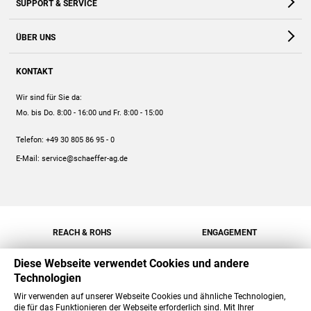
SUPPORT & SERVICE
Webshop
Kontakt
ÜBER UNS
FAQ
Unternehmen
Online-Hilfe
KONTAKT
Historie
Anleitungen
Wir sind für Sie da:
Engagement
Preise
Mo. bis Do. 8:00 - 16:00
und Fr. 8:00 - 15:00
Jobs
Mengenrabatt
Telefon:
+49 30 805 86 95 - 0
Versand
E-Mail:
service@schaeffer-ag.de
REACH & ROHS
ENGAGEMENT
Diese Webseite verwendet Cookies und andere
Technologien
Wir verwenden auf unserer Webseite Cookies und ähnliche Technologien,
die für das Funktionieren der Webseite erforderlich sind. Mit Ihrer