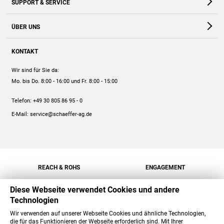
SUPPORT & SERVICE
Webshop
Kontakt
ÜBER UNS
FAQ
Unternehmen
Online-Hilfe
KONTAKT
Historie
Anleitungen
Wir sind für Sie da:
Engagement
Preise
Mo. bis Do. 8:00 - 16:00
und Fr. 8:00 - 15:00
Jobs
Mengenrabatt
Telefon:
+49 30 805 86 95 - 0
Versand
E-Mail:
service@schaeffer-ag.de
REACH & ROHS
ENGAGEMENT
Diese Webseite verwendet Cookies und andere
Technologien
Wir verwenden auf unserer Webseite Cookies und ähnliche Technologien,
die für das Funktionieren der Webseite erforderlich sind. Mit Ihrer