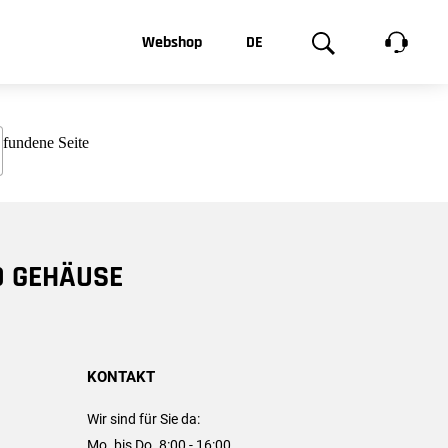
t, was Sie
Webshop
DE
te
Produktgalerie
EN
e
FR
chsen
D GEHÄUSE
KONTAKT
Wir sind für Sie da:
Mo. bis Do. 8:00 - 16:00