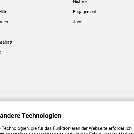
Historie
Gewindebolzen & -hülsen
Hilfe
Engagement
ungen
Jobs
rabatt
d
ENGAGEMENT
UNSERE NIEDE
 andere Technologien
Technologien, die für das Funktionieren der Webseite erforderlich