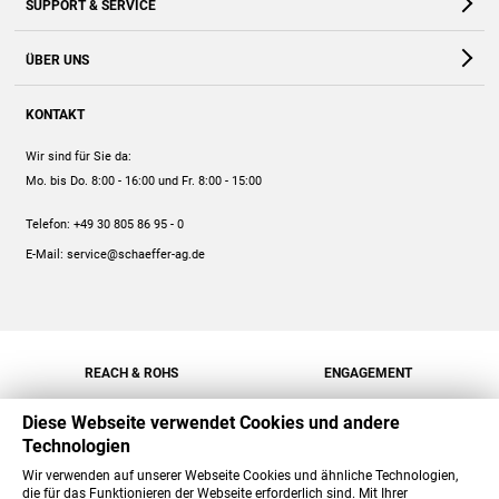
SUPPORT & SERVICE
Webshop
Kontakt
ÜBER UNS
FAQ
Unternehmen
Online-Hilfe
KONTAKT
Historie
Anleitungen
Wir sind für Sie da:
Engagement
Preise
Mo. bis Do. 8:00 - 16:00
und Fr. 8:00 - 15:00
Jobs
Mengenrabatt
Telefon:
+49 30 805 86 95 - 0
Versand
E-Mail:
service@schaeffer-ag.de
REACH & ROHS
ENGAGEMENT
Diese Webseite verwendet Cookies und andere
Technologien
Wir verwenden auf unserer Webseite Cookies und ähnliche Technologien,
die für das Funktionieren der Webseite erforderlich sind. Mit Ihrer