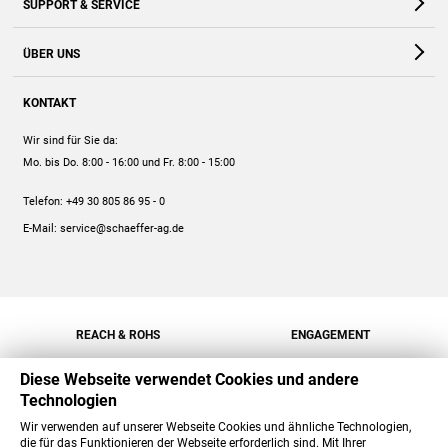
SUPPORT & SERVICE
Webshop
Kontakt
ÜBER UNS
FAQ
Unternehmen
Online-Hilfe
KONTAKT
Historie
Anleitungen
Wir sind für Sie da:
Engagement
Preise
Mo. bis Do. 8:00 - 16:00
und Fr. 8:00 - 15:00
Jobs
Mengenrabatt
Telefon:
+49 30 805 86 95 - 0
Versand
E-Mail:
service@schaeffer-ag.de
REACH & ROHS
ENGAGEMENT
Diese Webseite verwendet Cookies und andere
Technologien
Wir verwenden auf unserer Webseite Cookies und ähnliche Technologien,
die für das Funktionieren der Webseite erforderlich sind. Mit Ihrer