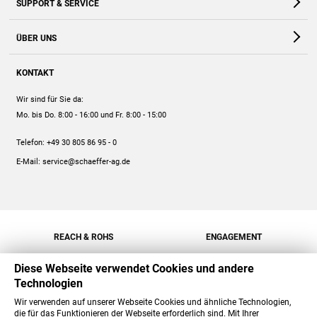
SUPPORT & SERVICE
Webshop
Kontakt
ÜBER UNS
FAQ
Unternehmen
Online-Hilfe
KONTAKT
Historie
Anleitungen
Wir sind für Sie da:
Engagement
Preise
Mo. bis Do. 8:00 - 16:00
und Fr. 8:00 - 15:00
Jobs
Mengenrabatt
Telefon:
+49 30 805 86 95 - 0
Versand
E-Mail:
service@schaeffer-ag.de
REACH & ROHS
ENGAGEMENT
Diese Webseite verwendet Cookies und andere
Technologien
Wir verwenden auf unserer Webseite Cookies und ähnliche Technologien,
die für das Funktionieren der Webseite erforderlich sind. Mit Ihrer