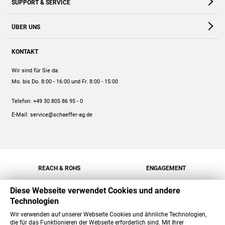
SUPPORT & SERVICE
Webshop
Kontakt
ÜBER UNS
FAQ
Unternehmen
Online-Hilfe
KONTAKT
Historie
Anleitungen
Wir sind für Sie da:
Engagement
Preise
Mo. bis Do. 8:00 - 16:00
und Fr. 8:00 - 15:00
Jobs
Mengenrabatt
Telefon:
+49 30 805 86 95 - 0
Versand
E-Mail:
service@schaeffer-ag.de
REACH & ROHS
ENGAGEMENT
Diese Webseite verwendet Cookies und andere
Technologien
Wir verwenden auf unserer Webseite Cookies und ähnliche Technologien,
die für das Funktionieren der Webseite erforderlich sind. Mit Ihrer