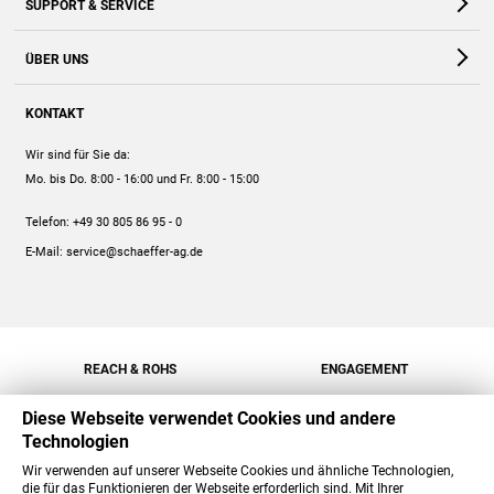
SUPPORT & SERVICE
Webshop
Kontakt
ÜBER UNS
FAQ
Unternehmen
Online-Hilfe
KONTAKT
Historie
Anleitungen
Wir sind für Sie da:
Engagement
Preise
Mo. bis Do. 8:00 - 16:00
und Fr. 8:00 - 15:00
Jobs
Mengenrabatt
Telefon:
+49 30 805 86 95 - 0
Versand
E-Mail:
service@schaeffer-ag.de
REACH & ROHS
ENGAGEMENT
Diese Webseite verwendet Cookies und andere
Technologien
Wir verwenden auf unserer Webseite Cookies und ähnliche Technologien,
die für das Funktionieren der Webseite erforderlich sind. Mit Ihrer