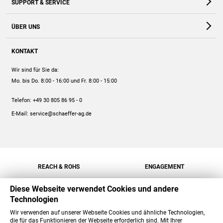
SUPPORT & SERVICE
Webshop
Kontakt
ÜBER UNS
FAQ
Unternehmen
Online-Hilfe
KONTAKT
Historie
Anleitungen
Wir sind für Sie da:
Engagement
Preise
Mo. bis Do. 8:00 - 16:00
und Fr. 8:00 - 15:00
Jobs
Mengenrabatt
Telefon:
+49 30 805 86 95 - 0
Versand
E-Mail:
service@schaeffer-ag.de
REACH & ROHS
ENGAGEMENT
Diese Webseite verwendet Cookies und andere
Technologien
Wir verwenden auf unserer Webseite Cookies und ähnliche Technologien,
die für das Funktionieren der Webseite erforderlich sind. Mit Ihrer