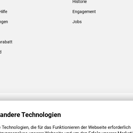
Historie
Gewindebolzen & -hülsen
Hilfe
Engagement
ungen
Jobs
rabatt
d
ENGAGEMENT
UNSERE NIEDE
 andere Technologien
Technologien, die für das Funktionieren der Webseite erforderlich