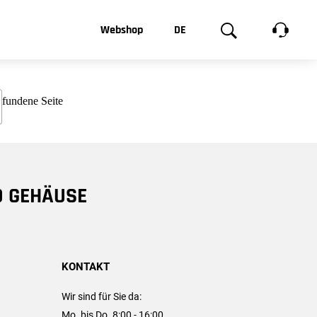
t, was Sie
Webshop
DE
te
Produktgalerie
EN
e
FR
chsen
D GEHÄUSE
KONTAKT
Wir sind für Sie da:
Mo. bis Do. 8:00 - 16:00