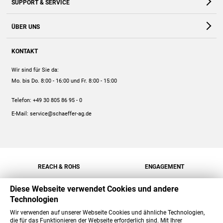
SUPPORT & SERVICE
Webshop
Kontakt
ÜBER UNS
FAQ
Unternehmen
Online-Hilfe
KONTAKT
Historie
Anleitungen
Wir sind für Sie da:
Engagement
Preise
Mo. bis Do. 8:00 - 16:00
und Fr. 8:00 - 15:00
Jobs
Mengenrabatt
Telefon:
+49 30 805 86 95 - 0
Versand
E-Mail:
service@schaeffer-ag.de
REACH & ROHS
ENGAGEMENT
Diese Webseite verwendet Cookies und andere
Technologien
Wir verwenden auf unserer Webseite Cookies und ähnliche Technologien,
die für das Funktionieren der Webseite erforderlich sind. Mit Ihrer