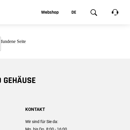
t, was Sie
Webshop
DE
te
Produktgalerie
EN
e
FR
chsen
D GEHÄUSE
KONTAKT
Wir sind für Sie da:
Mo. bis Do. 8:00 - 16:00