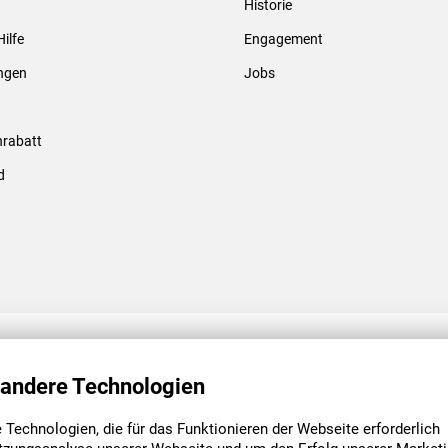
Historie
Gewindebolzen & -hülsen
Hilfe
Engagement
ungen
Jobs
rabatt
d
ENGAGEMENT
UNSERE NIEDE
 andere Technologien
Technologien, die für das Funktionieren der Webseite erforderlich