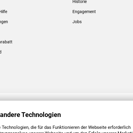
Historie
Gewindebolzen & -hülsen
Hilfe
Engagement
ungen
Jobs
rabatt
d
ENGAGEMENT
UNSERE NIEDE
 andere Technologien
Technologien, die für das Funktionieren der Webseite erforderlich