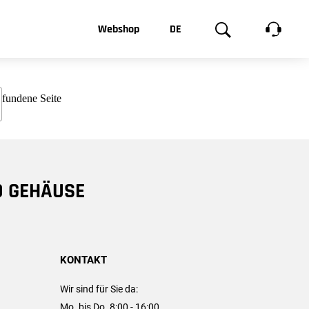
t, was Sie
Webshop
DE
te
Produktgalerie
EN
e
FR
chsen
D GEHÄUSE
KONTAKT
Wir sind für Sie da:
Mo. bis Do. 8:00 - 16:00