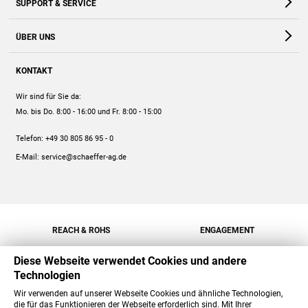
SUPPORT & SERVICE
Webshop
Kontakt
ÜBER UNS
FAQ
Unternehmen
Online-Hilfe
KONTAKT
Historie
Anleitungen
Wir sind für Sie da:
Engagement
Preise
Mo. bis Do. 8:00 - 16:00
und Fr. 8:00 - 15:00
Jobs
Mengenrabatt
Telefon:
+49 30 805 86 95 - 0
Versand
E-Mail:
service@schaeffer-ag.de
REACH & ROHS
ENGAGEMENT
Diese Webseite verwendet Cookies und andere
Technologien
Wir verwenden auf unserer Webseite Cookies und ähnliche Technologien,
die für das Funktionieren der Webseite erforderlich sind. Mit Ihrer