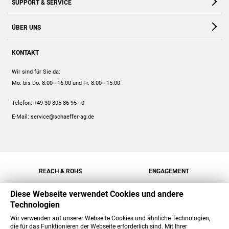
SUPPORT & SERVICE
Webshop
Kontakt
ÜBER UNS
FAQ
Unternehmen
Online-Hilfe
KONTAKT
Historie
Anleitungen
Wir sind für Sie da:
Engagement
Preise
Mo. bis Do. 8:00 - 16:00
und Fr. 8:00 - 15:00
Jobs
Mengenrabatt
Telefon:
+49 30 805 86 95 - 0
Versand
E-Mail:
service@schaeffer-ag.de
REACH & ROHS
ENGAGEMENT
Diese Webseite verwendet Cookies und andere
Technologien
Wir verwenden auf unserer Webseite Cookies und ähnliche Technologien,
die für das Funktionieren der Webseite erforderlich sind. Mit Ihrer