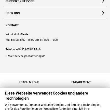
SUPPORT & SERVICE
Webshop
Kontakt
ÜBER UNS
FAQ
Unternehmen
Online-Hilfe
KONTAKT
Historie
Anleitungen
Wir sind für Sie da:
Engagement
Preise
Mo. bis Do. 8:00 - 16:00
und Fr. 8:00 - 15:00
Jobs
Mengenrabatt
Telefon:
+49 30 805 86 95 - 0
Versand
E-Mail:
service@schaeffer-ag.de
REACH & ROHS
ENGAGEMENT
Diese Webseite verwendet Cookies und andere
Technologien
Wir verwenden auf unserer Webseite Cookies und ähnliche Technologien,
die für das Funktionieren der Webseite erforderlich sind. Mit Ihrer