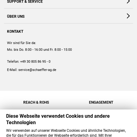
SUPPORT & SERVICE
Webshop
Kontakt
ÜBER UNS
FAQ
Unternehmen
Online-Hilfe
KONTAKT
Historie
Anleitungen
Wir sind für Sie da:
Engagement
Preise
Mo. bis Do. 8:00 - 16:00
und Fr. 8:00 - 15:00
Jobs
Mengenrabatt
Telefon:
+49 30 805 86 95 - 0
Versand
E-Mail:
service@schaeffer-ag.de
REACH & ROHS
ENGAGEMENT
Diese Webseite verwendet Cookies und andere
Technologien
Wir verwenden auf unserer Webseite Cookies und ähnliche Technologien,
die für das Funktionieren der Webseite erforderlich sind. Mit Ihrer