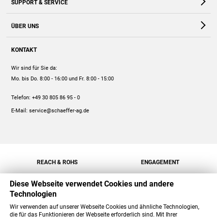
SUPPORT & SERVICE
Webshop
Kontakt
ÜBER UNS
FAQ
Unternehmen
Online-Hilfe
KONTAKT
Historie
Anleitungen
Wir sind für Sie da:
Engagement
Preise
Mo. bis Do. 8:00 - 16:00
und Fr. 8:00 - 15:00
Jobs
Mengenrabatt
Telefon:
+49 30 805 86 95 - 0
Versand
E-Mail:
service@schaeffer-ag.de
REACH & ROHS
ENGAGEMENT
Diese Webseite verwendet Cookies und andere
Technologien
Wir verwenden auf unserer Webseite Cookies und ähnliche Technologien,
die für das Funktionieren der Webseite erforderlich sind. Mit Ihrer