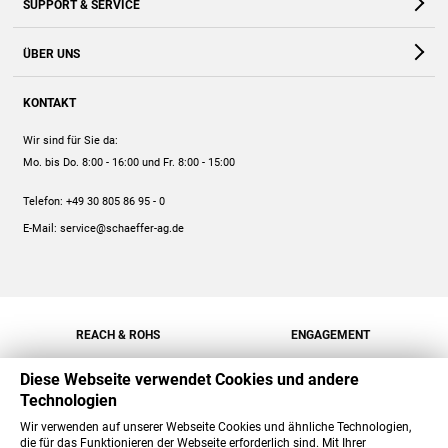
SUPPORT & SERVICE
Webshop
Kontakt
ÜBER UNS
FAQ
Unternehmen
Online-Hilfe
KONTAKT
Historie
Anleitungen
Wir sind für Sie da:
Engagement
Preise
Mo. bis Do. 8:00 - 16:00
und Fr. 8:00 - 15:00
Jobs
Mengenrabatt
Telefon:
+49 30 805 86 95 - 0
Versand
E-Mail:
service@schaeffer-ag.de
REACH & ROHS
ENGAGEMENT
Diese Webseite verwendet Cookies und andere
Technologien
Wir verwenden auf unserer Webseite Cookies und ähnliche Technologien,
die für das Funktionieren der Webseite erforderlich sind. Mit Ihrer