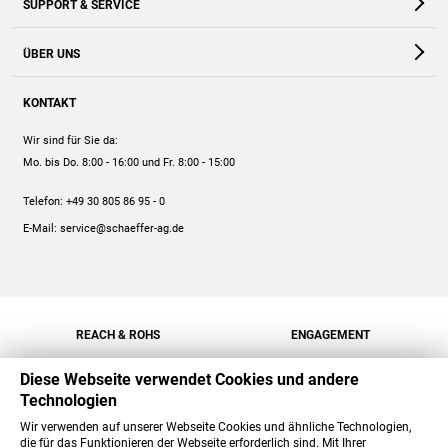
SUPPORT & SERVICE
Webshop
Kontakt
ÜBER UNS
FAQ
Unternehmen
Online-Hilfe
KONTAKT
Historie
Anleitungen
Wir sind für Sie da:
Engagement
Preise
Mo. bis Do. 8:00 - 16:00
und Fr. 8:00 - 15:00
Jobs
Mengenrabatt
Telefon:
+49 30 805 86 95 - 0
Versand
E-Mail:
service@schaeffer-ag.de
REACH & ROHS
ENGAGEMENT
Diese Webseite verwendet Cookies und andere
Technologien
Wir verwenden auf unserer Webseite Cookies und ähnliche Technologien,
die für das Funktionieren der Webseite erforderlich sind. Mit Ihrer