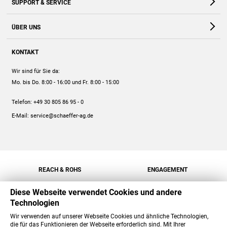
SUPPORT & SERVICE
Webshop
Kontakt
ÜBER UNS
FAQ
Unternehmen
Online-Hilfe
KONTAKT
Historie
Anleitungen
Wir sind für Sie da:
Engagement
Preise
Mo. bis Do. 8:00 - 16:00
und Fr. 8:00 - 15:00
Jobs
Mengenrabatt
Telefon:
+49 30 805 86 95 - 0
Versand
E-Mail:
service@schaeffer-ag.de
REACH & ROHS
ENGAGEMENT
Diese Webseite verwendet Cookies und andere
Technologien
Wir verwenden auf unserer Webseite Cookies und ähnliche Technologien,
die für das Funktionieren der Webseite erforderlich sind. Mit Ihrer