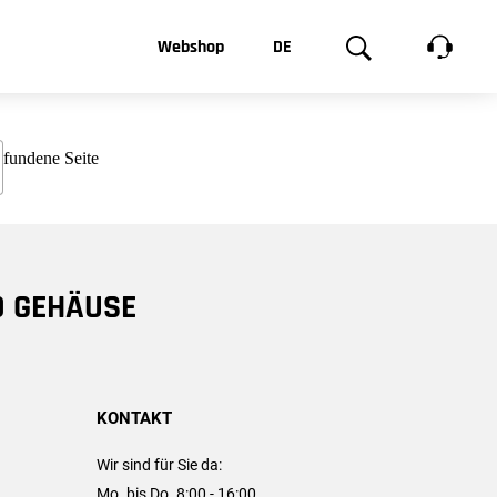
t, was Sie
Webshop
DE
te
Produktgalerie
EN
e
FR
chsen
D GEHÄUSE
KONTAKT
Wir sind für Sie da:
Mo. bis Do. 8:00 - 16:00