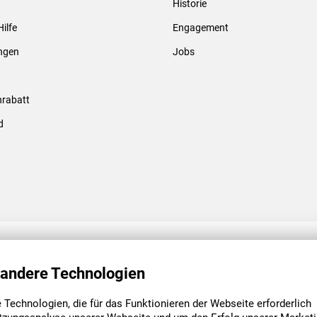
Historie
Gewindebolzen & -hülsen
Hilfe
Engagement
ungen
Jobs
rabatt
d
ENGAGEMENT
UNSERE NIEDE
 andere Technologien
Technologien, die für das Funktionieren der Webseite erforderlich