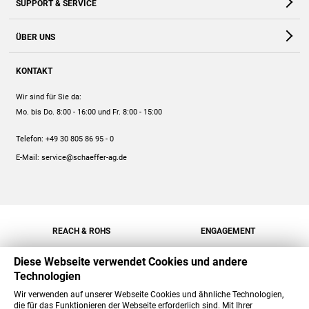
SUPPORT & SERVICE
Webshop
Kontakt
ÜBER UNS
FAQ
Unternehmen
Online-Hilfe
KONTAKT
Historie
Anleitungen
Wir sind für Sie da:
Engagement
Preise
Mo. bis Do. 8:00 - 16:00
und Fr. 8:00 - 15:00
Jobs
Mengenrabatt
Telefon:
+49 30 805 86 95 - 0
Versand
E-Mail:
service@schaeffer-ag.de
REACH & ROHS
ENGAGEMENT
Diese Webseite verwendet Cookies und andere
Technologien
Wir verwenden auf unserer Webseite Cookies und ähnliche Technologien,
die für das Funktionieren der Webseite erforderlich sind. Mit Ihrer