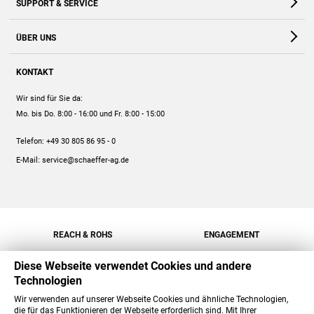
SUPPORT & SERVICE
Webshop
Kontakt
ÜBER UNS
FAQ
Unternehmen
Online-Hilfe
KONTAKT
Historie
Anleitungen
Wir sind für Sie da:
Engagement
Preise
Mo. bis Do. 8:00 - 16:00
und Fr. 8:00 - 15:00
Jobs
Mengenrabatt
Telefon:
+49 30 805 86 95 - 0
Versand
E-Mail:
service@schaeffer-ag.de
REACH & ROHS
ENGAGEMENT
Diese Webseite verwendet Cookies und andere
Technologien
Wir verwenden auf unserer Webseite Cookies und ähnliche Technologien,
die für das Funktionieren der Webseite erforderlich sind. Mit Ihrer