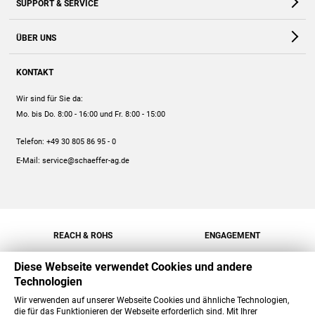
SUPPORT & SERVICE
Webshop
Kontakt
ÜBER UNS
FAQ
Unternehmen
Online-Hilfe
KONTAKT
Historie
Anleitungen
Wir sind für Sie da:
Engagement
Preise
Mo. bis Do. 8:00 - 16:00
und Fr. 8:00 - 15:00
Jobs
Mengenrabatt
Telefon:
+49 30 805 86 95 - 0
Versand
E-Mail:
service@schaeffer-ag.de
REACH & ROHS
ENGAGEMENT
Diese Webseite verwendet Cookies und andere
Technologien
Wir verwenden auf unserer Webseite Cookies und ähnliche Technologien,
die für das Funktionieren der Webseite erforderlich sind. Mit Ihrer