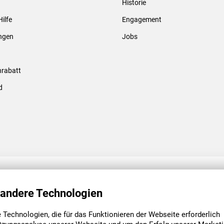
Historie
Gewindebolzen & -hülsen
Hilfe
Engagement
ungen
Jobs
rabatt
d
ENGAGEMENT
UNSERE NIEDE
 andere Technologien
Technologien, die für das Funktionieren der Webseite erforderlich