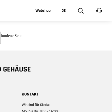
t, was Sie
Webshop
DE
te
Produktgalerie
EN
e
FR
chsen
D GEHÄUSE
KONTAKT
Wir sind für Sie da:
Mo. bis Do. 8:00 - 16:00