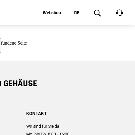
t, was Sie
Webshop
DE
te
Produktgalerie
EN
e
FR
chsen
D GEHÄUSE
KONTAKT
Wir sind für Sie da:
Mo. bis Do. 8:00 - 16:00