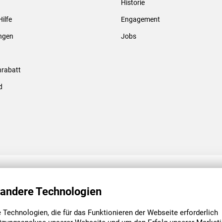
Historie
Gewindebolzen & -hülsen
Hilfe
Engagement
ungen
Jobs
rabatt
d
ENGAGEMENT
UNSERE NIEDE
 andere Technologien
Technologien, die für das Funktionieren der Webseite erforderlich