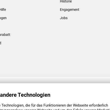
Historie
Gewindebolzen & -hülsen
Hilfe
Engagement
ungen
Jobs
rabatt
d
ENGAGEMENT
UNSERE NIEDE
 andere Technologien
Technologien, die für das Funktionieren der Webseite erforderlich