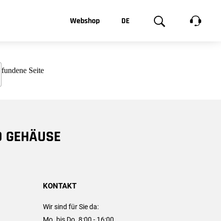
t, was Sie
Webshop
DE
te
Produktgalerie
EN
e
FR
chsen
D GEHÄUSE
KONTAKT
Wir sind für Sie da:
Mo. bis Do. 8:00 - 16:00