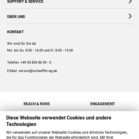
SUPPORT & SERVICE
Webshop
Kontakt
ÜBER UNS
FAQ
Unternehmen
Online-Hilfe
KONTAKT
Historie
Anleitungen
Wir sind für Sie da:
Engagement
Preise
Mo. bis Do. 8:00 - 16:00
und Fr. 8:00 - 15:00
Jobs
Mengenrabatt
Telefon:
+49 30 805 86 95 - 0
Versand
E-Mail:
service@schaeffer-ag.de
REACH & ROHS
ENGAGEMENT
Diese Webseite verwendet Cookies und andere
Technologien
Wir verwenden auf unserer Webseite Cookies und ähnliche Technologien,
die für das Funktionieren der Webseite erforderlich sind. Mit Ihrer