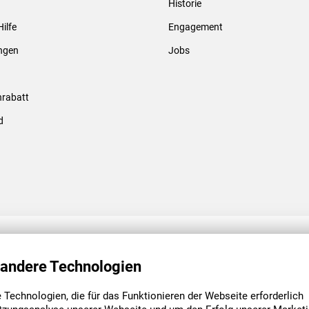
Historie
Gewindebolzen & -hülsen
Hilfe
Engagement
ungen
Jobs
rabatt
d
ENGAGEMENT
UNSERE NIEDE
 andere Technologien
Technologien, die für das Funktionieren der Webseite erforderlich