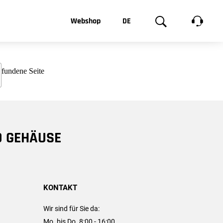
t, was Sie
Webshop
DE
te
Produktgalerie
EN
e
FR
chsen
D GEHÄUSE
KONTAKT
Wir sind für Sie da:
Mo. bis Do. 8:00 - 16:00