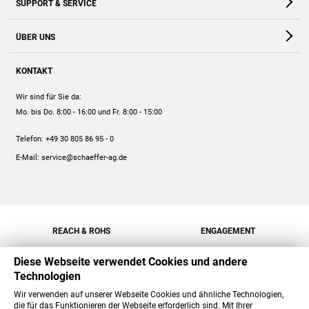
SUPPORT & SERVICE
Webshop
Kontakt
ÜBER UNS
FAQ
Unternehmen
Online-Hilfe
KONTAKT
Historie
Anleitungen
Wir sind für Sie da:
Engagement
Preise
Mo. bis Do. 8:00 - 16:00
und Fr. 8:00 - 15:00
Jobs
Mengenrabatt
Telefon:
+49 30 805 86 95 - 0
Versand
E-Mail:
service@schaeffer-ag.de
REACH & ROHS
ENGAGEMENT
Diese Webseite verwendet Cookies und andere
Technologien
Wir verwenden auf unserer Webseite Cookies und ähnliche Technologien,
die für das Funktionieren der Webseite erforderlich sind. Mit Ihrer