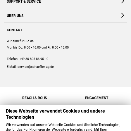
SUPPORT & SERVICE
Webshop
Kontakt
ÜBER UNS
FAQ
Unternehmen
Online-Hilfe
KONTAKT
Historie
Anleitungen
Wir sind für Sie da:
Engagement
Preise
Mo. bis Do. 8:00 - 16:00
und Fr. 8:00 - 15:00
Jobs
Mengenrabatt
Telefon:
+49 30 805 86 95 - 0
Versand
E-Mail:
service@schaeffer-ag.de
REACH & ROHS
ENGAGEMENT
Diese Webseite verwendet Cookies und andere
Technologien
Wir verwenden auf unserer Webseite Cookies und ähnliche Technologien,
die für das Funktionieren der Webseite erforderlich sind. Mit Ihrer