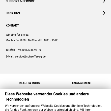
SUPPORT & SERVICE
Webshop
Kontakt
ÜBER UNS
FAQ
Unternehmen
Online-Hilfe
KONTAKT
Historie
Anleitungen
Wir sind für Sie da:
Engagement
Preise
Mo. bis Do. 8:00 - 16:00
und Fr. 8:00 - 15:00
Jobs
Mengenrabatt
Telefon:
+49 30 805 86 95 - 0
Versand
E-Mail:
service@schaeffer-ag.de
REACH & ROHS
ENGAGEMENT
Diese Webseite verwendet Cookies und andere
Technologien
Wir verwenden auf unserer Webseite Cookies und ähnliche Technologien,
die für das Funktionieren der Webseite erforderlich sind. Mit Ihrer