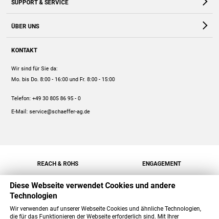
SUPPORT & SERVICE
Webshop
Kontakt
ÜBER UNS
FAQ
Unternehmen
Online-Hilfe
KONTAKT
Historie
Anleitungen
Wir sind für Sie da:
Engagement
Preise
Mo. bis Do. 8:00 - 16:00
und Fr. 8:00 - 15:00
Jobs
Mengenrabatt
Telefon:
+49 30 805 86 95 - 0
Versand
E-Mail:
service@schaeffer-ag.de
REACH & ROHS
ENGAGEMENT
Diese Webseite verwendet Cookies und andere
Technologien
Wir verwenden auf unserer Webseite Cookies und ähnliche Technologien,
die für das Funktionieren der Webseite erforderlich sind. Mit Ihrer