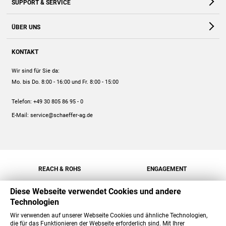
SUPPORT & SERVICE
Webshop
Kontakt
ÜBER UNS
FAQ
Unternehmen
Online-Hilfe
KONTAKT
Historie
Anleitungen
Wir sind für Sie da:
Engagement
Preise
Mo. bis Do. 8:00 - 16:00
und Fr. 8:00 - 15:00
Jobs
Mengenrabatt
Telefon:
+49 30 805 86 95 - 0
Versand
E-Mail:
service@schaeffer-ag.de
REACH & ROHS
ENGAGEMENT
Diese Webseite verwendet Cookies und andere
Technologien
Wir verwenden auf unserer Webseite Cookies und ähnliche Technologien,
die für das Funktionieren der Webseite erforderlich sind. Mit Ihrer