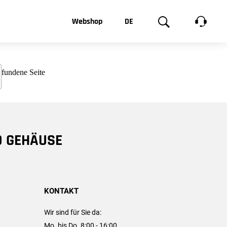
t, was Sie
Webshop
DE
te
Produktgalerie
EN
e
FR
chsen
D GEHÄUSE
KONTAKT
Wir sind für Sie da:
Mo. bis Do. 8:00 - 16:00