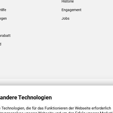
Historie
Gewindebolzen & -hülsen
Hilfe
Engagement
ungen
Jobs
rabatt
d
ENGAGEMENT
UNSERE NIEDE
 andere Technologien
Technologien, die für das Funktionieren der Webseite erforderlich