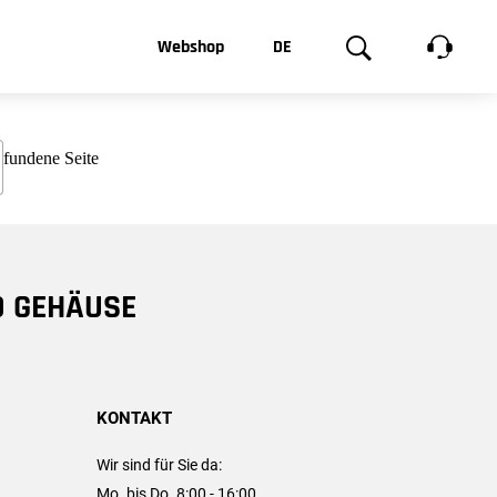
t, was Sie
Webshop
DE
te
Produktgalerie
EN
e
FR
chsen
D GEHÄUSE
KONTAKT
Wir sind für Sie da:
Mo. bis Do. 8:00 - 16:00