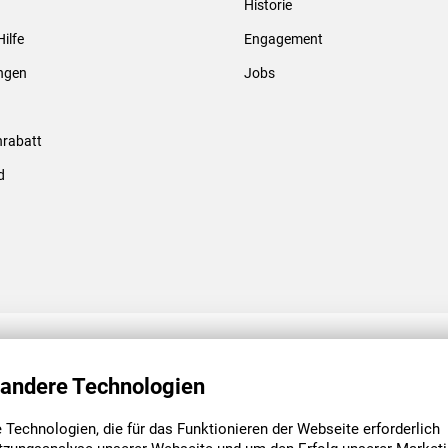
Historie
Gewindebolzen & -hülsen
Hilfe
Engagement
ungen
Jobs
rabatt
d
ENGAGEMENT
UNSERE NIEDE
 andere Technologien
Technologien, die für das Funktionieren der Webseite erforderlich