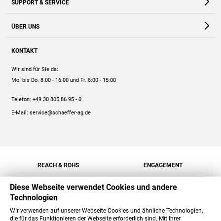
SUPPORT & SERVICE
Webshop
Kontakt
ÜBER UNS
FAQ
Unternehmen
Online-Hilfe
KONTAKT
Historie
Anleitungen
Wir sind für Sie da:
Engagement
Preise
Mo. bis Do. 8:00 - 16:00
und Fr. 8:00 - 15:00
Jobs
Mengenrabatt
Telefon:
+49 30 805 86 95 - 0
Versand
E-Mail:
service@schaeffer-ag.de
REACH & ROHS
ENGAGEMENT
Diese Webseite verwendet Cookies und andere
Technologien
Wir verwenden auf unserer Webseite Cookies und ähnliche Technologien,
die für das Funktionieren der Webseite erforderlich sind. Mit Ihrer