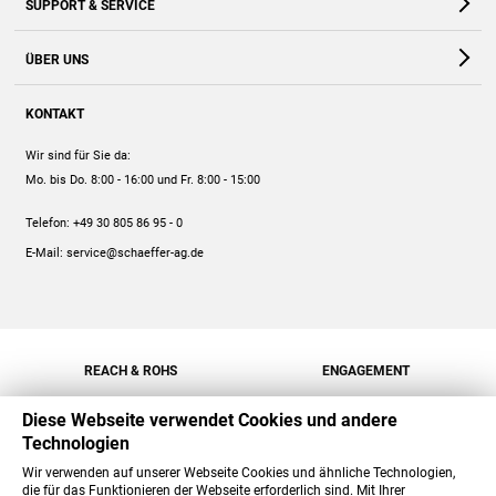
SUPPORT & SERVICE
Webshop
Kontakt
ÜBER UNS
FAQ
Unternehmen
Online-Hilfe
KONTAKT
Historie
Anleitungen
Wir sind für Sie da:
Engagement
Preise
Mo. bis Do. 8:00 - 16:00
und Fr. 8:00 - 15:00
Jobs
Mengenrabatt
Telefon:
+49 30 805 86 95 - 0
Versand
E-Mail:
service@schaeffer-ag.de
REACH & ROHS
ENGAGEMENT
Diese Webseite verwendet Cookies und andere
Technologien
Wir verwenden auf unserer Webseite Cookies und ähnliche Technologien,
die für das Funktionieren der Webseite erforderlich sind. Mit Ihrer