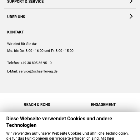
SUPPORT & SERVICE
Webshop
Kontakt
ÜBER UNS
FAQ
Unternehmen
Online-Hilfe
KONTAKT
Historie
Anleitungen
Wir sind für Sie da:
Engagement
Preise
Mo. bis Do. 8:00 - 16:00
und Fr. 8:00 - 15:00
Jobs
Mengenrabatt
Telefon:
+49 30 805 86 95 - 0
Versand
E-Mail:
service@schaeffer-ag.de
REACH & ROHS
ENGAGEMENT
Diese Webseite verwendet Cookies und andere
Technologien
Wir verwenden auf unserer Webseite Cookies und ähnliche Technologien,
die für das Funktionieren der Webseite erforderlich sind. Mit Ihrer