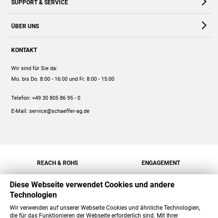
SUPPORT & SERVICE
Webshop
Kontakt
ÜBER UNS
FAQ
Unternehmen
Online-Hilfe
KONTAKT
Historie
Anleitungen
Wir sind für Sie da:
Engagement
Preise
Mo. bis Do. 8:00 - 16:00
und Fr. 8:00 - 15:00
Jobs
Mengenrabatt
Telefon:
+49 30 805 86 95 - 0
Versand
E-Mail:
service@schaeffer-ag.de
REACH & ROHS
ENGAGEMENT
Diese Webseite verwendet Cookies und andere
Technologien
Wir verwenden auf unserer Webseite Cookies und ähnliche Technologien,
die für das Funktionieren der Webseite erforderlich sind. Mit Ihrer