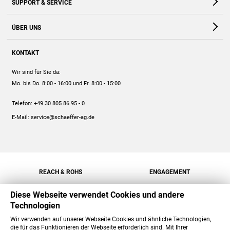
SUPPORT & SERVICE
Webshop
Kontakt
ÜBER UNS
FAQ
Unternehmen
Online-Hilfe
KONTAKT
Historie
Anleitungen
Wir sind für Sie da:
Engagement
Preise
Mo. bis Do. 8:00 - 16:00
und Fr. 8:00 - 15:00
Jobs
Mengenrabatt
Telefon:
+49 30 805 86 95 - 0
Versand
E-Mail:
service@schaeffer-ag.de
REACH & ROHS
ENGAGEMENT
Diese Webseite verwendet Cookies und andere
Technologien
Wir verwenden auf unserer Webseite Cookies und ähnliche Technologien,
die für das Funktionieren der Webseite erforderlich sind. Mit Ihrer