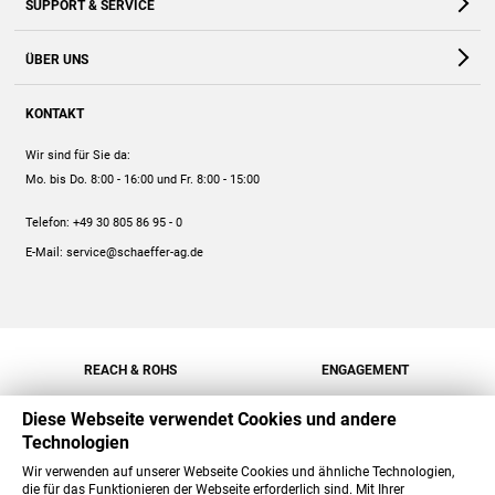
SUPPORT & SERVICE
Webshop
Kontakt
ÜBER UNS
FAQ
Unternehmen
Online-Hilfe
KONTAKT
Historie
Anleitungen
Wir sind für Sie da:
Engagement
Preise
Mo. bis Do. 8:00 - 16:00
und Fr. 8:00 - 15:00
Jobs
Mengenrabatt
Telefon:
+49 30 805 86 95 - 0
Versand
E-Mail:
service@schaeffer-ag.de
REACH & ROHS
ENGAGEMENT
Diese Webseite verwendet Cookies und andere
Technologien
Wir verwenden auf unserer Webseite Cookies und ähnliche Technologien,
die für das Funktionieren der Webseite erforderlich sind. Mit Ihrer