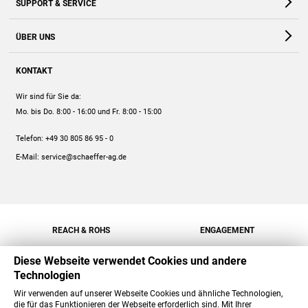
SUPPORT & SERVICE
Webshop
Kontakt
ÜBER UNS
FAQ
Unternehmen
Online-Hilfe
KONTAKT
Historie
Anleitungen
Wir sind für Sie da:
Engagement
Preise
Mo. bis Do. 8:00 - 16:00
und Fr. 8:00 - 15:00
Jobs
Mengenrabatt
Telefon:
+49 30 805 86 95 - 0
Versand
E-Mail:
service@schaeffer-ag.de
REACH & ROHS
ENGAGEMENT
Diese Webseite verwendet Cookies und andere
Technologien
Wir verwenden auf unserer Webseite Cookies und ähnliche Technologien,
die für das Funktionieren der Webseite erforderlich sind. Mit Ihrer