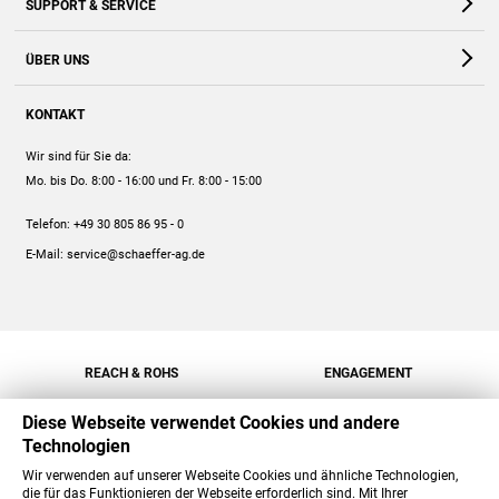
SUPPORT & SERVICE
Webshop
Kontakt
ÜBER UNS
FAQ
Unternehmen
Online-Hilfe
KONTAKT
Historie
Anleitungen
Wir sind für Sie da:
Engagement
Preise
Mo. bis Do. 8:00 - 16:00
und Fr. 8:00 - 15:00
Jobs
Mengenrabatt
Telefon:
+49 30 805 86 95 - 0
Versand
E-Mail:
service@schaeffer-ag.de
REACH & ROHS
ENGAGEMENT
Diese Webseite verwendet Cookies und andere
Technologien
Wir verwenden auf unserer Webseite Cookies und ähnliche Technologien,
die für das Funktionieren der Webseite erforderlich sind. Mit Ihrer