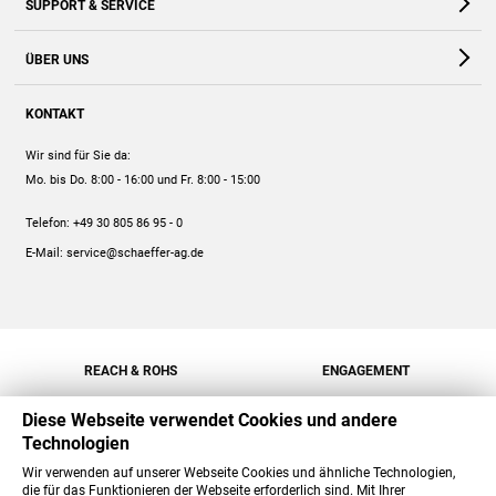
SUPPORT & SERVICE
Webshop
Kontakt
ÜBER UNS
FAQ
Unternehmen
Online-Hilfe
KONTAKT
Historie
Anleitungen
Wir sind für Sie da:
Engagement
Preise
Mo. bis Do. 8:00 - 16:00
und Fr. 8:00 - 15:00
Jobs
Mengenrabatt
Telefon:
+49 30 805 86 95 - 0
Versand
E-Mail:
service@schaeffer-ag.de
REACH & ROHS
ENGAGEMENT
Diese Webseite verwendet Cookies und andere
Technologien
Wir verwenden auf unserer Webseite Cookies und ähnliche Technologien,
die für das Funktionieren der Webseite erforderlich sind. Mit Ihrer