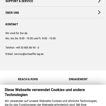
SUPPORT & SERVICE
Webshop
Kontakt
ÜBER UNS
FAQ
Unternehmen
Online-Hilfe
KONTAKT
Historie
Anleitungen
Wir sind für Sie da:
Engagement
Preise
Mo. bis Do. 8:00 - 16:00
und Fr. 8:00 - 15:00
Jobs
Mengenrabatt
Telefon:
+49 30 805 86 95 - 0
Versand
E-Mail:
service@schaeffer-ag.de
REACH & ROHS
ENGAGEMENT
Diese Webseite verwendet Cookies und andere
Technologien
Wir verwenden auf unserer Webseite Cookies und ähnliche Technologien,
die für das Funktionieren der Webseite erforderlich sind. Mit Ihrer