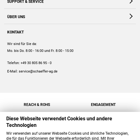
SUPPORT & SERVICE
Webshop
Kontakt
ÜBER UNS
FAQ
Unternehmen
Online-Hilfe
KONTAKT
Historie
Anleitungen
Wir sind für Sie da:
Engagement
Preise
Mo. bis Do. 8:00 - 16:00
und Fr. 8:00 - 15:00
Jobs
Mengenrabatt
Telefon:
+49 30 805 86 95 - 0
Versand
E-Mail:
service@schaeffer-ag.de
REACH & ROHS
ENGAGEMENT
Diese Webseite verwendet Cookies und andere
Technologien
Wir verwenden auf unserer Webseite Cookies und ähnliche Technologien,
die für das Funktionieren der Webseite erforderlich sind. Mit Ihrer