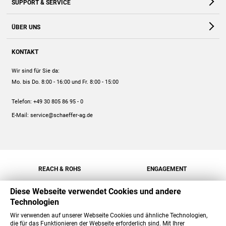
SUPPORT & SERVICE
Webshop
Kontakt
ÜBER UNS
FAQ
Unternehmen
Online-Hilfe
KONTAKT
Historie
Anleitungen
Wir sind für Sie da:
Engagement
Preise
Mo. bis Do. 8:00 - 16:00
und Fr. 8:00 - 15:00
Jobs
Mengenrabatt
Telefon:
+49 30 805 86 95 - 0
Versand
E-Mail:
service@schaeffer-ag.de
REACH & ROHS
ENGAGEMENT
Diese Webseite verwendet Cookies und andere
Technologien
Wir verwenden auf unserer Webseite Cookies und ähnliche Technologien,
die für das Funktionieren der Webseite erforderlich sind. Mit Ihrer